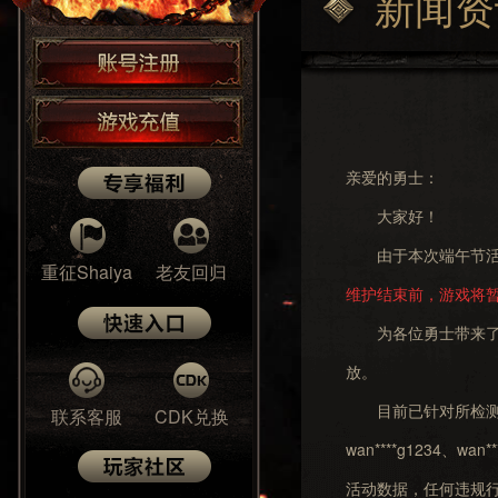
新闻资
亲爱的勇士：
大家好！
由于本次端午节活动
重征Shaiya
老友回归
维护结束前，游戏将
为各位勇士带来了不便
放。
目前已针对所检测到
联系客服
CDK兑换
wan****g1234、wan**
活动数据，
任何违规