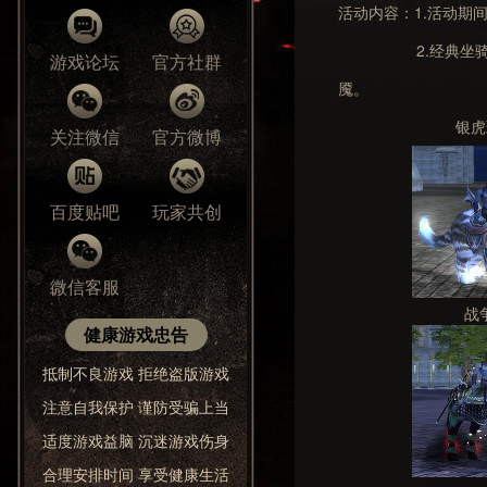
活动内容：1.活动期
2.经典坐骑自选礼
游戏论坛
官方社群
魇。
银虎
关注微信
官方微博
百度贴吧
玩家共创
微信客服
战
健康游戏忠告
抵制不良游戏 拒绝盗版游戏
注意自我保护 谨防受骗上当
适度游戏益脑 沉迷游戏伤身
合理安排时间 享受健康生活