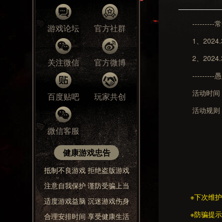
---------常规
游戏论坛
官方社群
1、2024.3.
2、2024.3.
关注微信
官方微博
---------愚
活动时间
百度贴吧
玩家共创
活动规则：
2.愚人节
微信客服
3.奖励直
健康游戏忠告
4.若奖励
抵制不良游戏 拒绝盗版游戏
5.活
注意自我保护 谨防受骗上当
※下次维护时
适度游戏益脑 沉迷游戏伤身
※防骗提示：
合理安排时间 享受健康生活