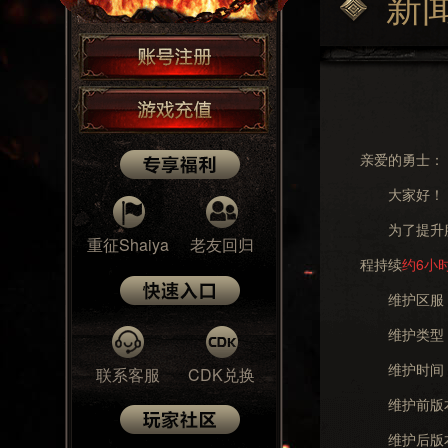
新
亲爱的勇士：
大家好！
为了提升服务
重征Shaiya
老友回归
程持续
约6小
维护区服：
维护类型：
维护时间
联系客服
CDK兑换
维护前版本号：
维护后版本号：